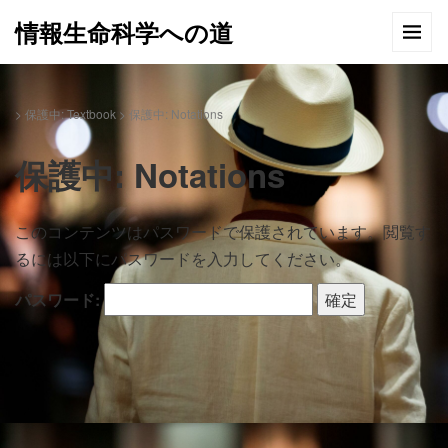
情報生命科学への道
>
保護中: Textbook
>
保護中: Notations
保護中: Notations
このコンテンツはパスワードで保護されています。閲覧す
るには以下にパスワードを入力してください。
パスワード: