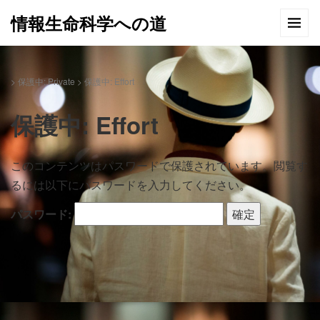
情報生命科学への道
>
保護中: Private
>
保護中: Effort
保護中: Effort
このコンテンツはパスワードで保護されています。閲覧す
るには以下にパスワードを入力してください。
パスワード: