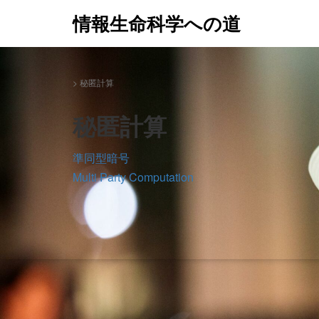
情報生命科学への道
>
秘匿計算
秘匿計算
準同型暗号
Multi Party Computation