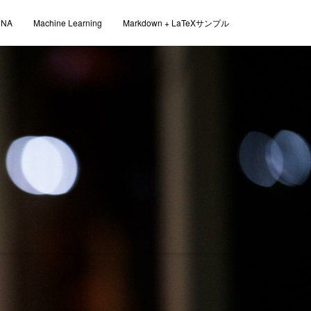
RNA
Machine Learning
Markdown + LaTeXサンプル