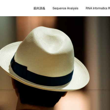
最終講義
Sequence Analysis
RNA Informatics 